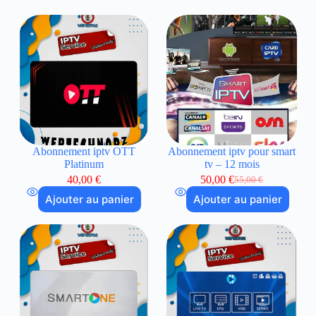
Abonnement iptv OTT
Abonnement iptv pour smart
Platinum
tv – 12 mois
40,00
€
50,00
€
55,00
€
Ajouter au panier
Ajouter au panier