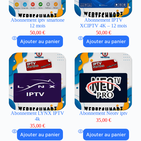
Abonnement iptv smartone
Abonnement IPTV
12 mois
XCIPTV 4K – 12 mois
50,00
€
50,00
€
Ajouter au panier
Ajouter au panier
Abonnement LYNX IPTV
Abonnement Neotv iptv
4k
35,00
€
35,00
€
Ajouter au panier
Ajouter au panier