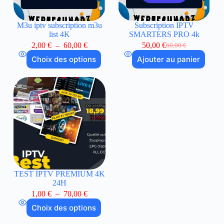
M3u iptv subscription m3u
Subscription IPTV
list 4K
SMARTERS PRO 4k
2,00
€
–
60,00
€
50,00
€
60,00
€
Choix des options
Ajouter au panier
TEST IPTV PREMIUM 4K
24H
1,00
€
–
70,00
€
Choix des options