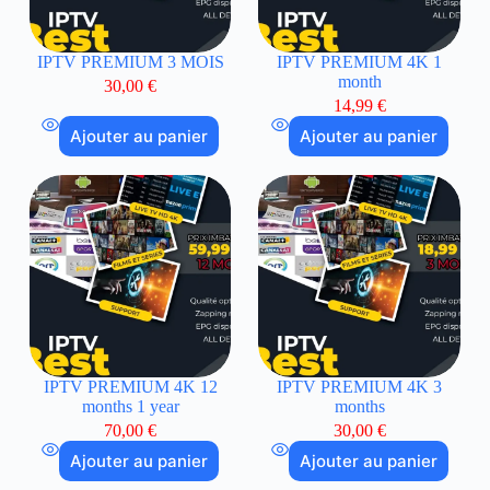
IPTV PREMIUM 3 MOIS
IPTV PREMIUM 4K 1
month
30,00
€
14,99
€
Ajouter au panier
Ajouter au panier
IPTV PREMIUM 4K 12
IPTV PREMIUM 4K 3
months 1 year
months
70,00
€
30,00
€
Ajouter au panier
Ajouter au panier