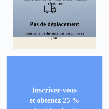
techniciens.
Pas de déplacement
Tous se fait à distance pas besoin de se
deplacer.
Inscrivez-vous
et obtenez 25 %